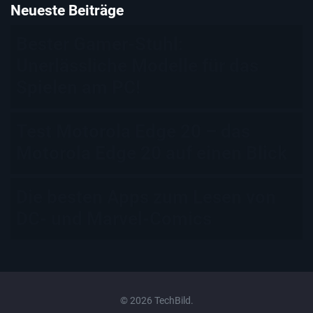
Neueste Beiträge
Bester Gamer-Stuhl:
Unerlässliche Modelle für das
Spielen am PC!
Test Motorola Edge 20 – das
Motorola Edge 20 auf einen Blick
Die besten Apps zum Lesen von
DC- und Marvel-Comics
© 2026 TechBild.