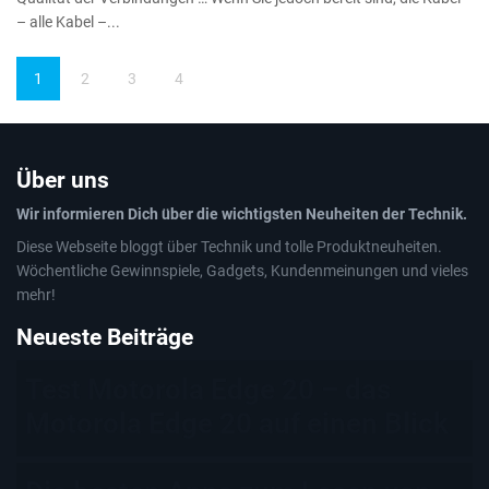
– alle Kabel –...
1
2
3
4
Über uns
Wir informieren Dich über die wichtigsten Neuheiten der Technik.
Diese Webseite bloggt über Technik und tolle Produktneuheiten.
Wöchentliche Gewinnspiele, Gadgets, Kundenmeinungen und vieles
mehr!
Neueste Beiträge
Test Motorola Edge 20 – das
Motorola Edge 20 auf einen Blick