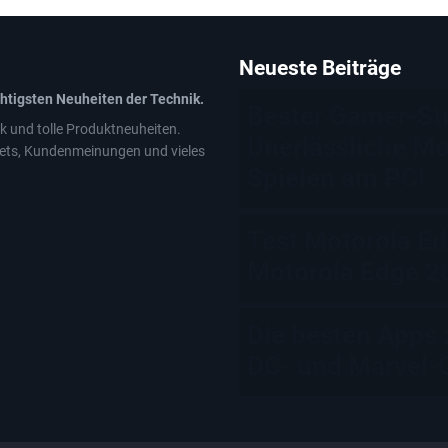
Neueste Beiträge
chtigsten Neuheiten der Technik.
Bester Gamer-St
k und tolle Produktneuheiten.
Unerlässliche Mo
ets, Kundenmeinungen und vieles
Spielen am PC!
Test Motorola Ed
Motorola Edge 20
Die besten Apps
DC- und Marvel-