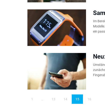
Sam
Im Berei
Modelle
ein pas
Neu:
Umständ
zunächs
Fingerab
1
…
13
14
15
16