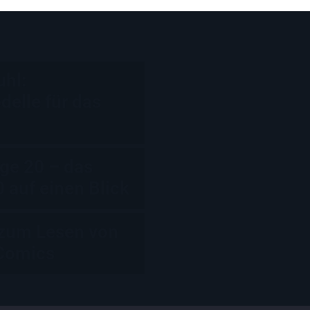
uhl:
delle für das
ge 20 – das
 auf einen Blick
 zum Lesen von
Comics