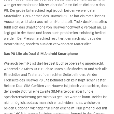
weniger schmaler und kürzer, aber dafür ein ticken dicker als das
P8. Der große Unterschied liegt jedoch bei den verwendeten
Materialien. Der Rahmen des Huawei P8 Lite hat ein metallisches
Aussehen, er ist aber aus reinem Kunststoff. Trotz des Kunstoffes
fühlt sich das Smartphone von Huawei hochwertig verbaut an. Es
liegt gut in der Hand und kann auch problemlos einhändig bedient
werden. Der Preisunterschied resultiert demnach nicht aus der
Verarbeitung, sondern aus den verwendeten Materialien.
Das P8 Lite als Dual-SIM Android Smartphone
Wie auch beim P8 ist die Headset Buchse oberseitig angebracht,
während die Micro-USB Buchse unten aufzufinden ist und sich alle
Einschübe und Taster auf der rechten Seite befinden. An der
Fronseite des Huawei P8 Lite befindet sich kein haptischer Taster.
Bei den Dual-SIM-Geräten von Huawei ist jedoch zu beachten, dass
der zweite Slot für eine zweite SIM-Karte oder aber für die
Speichererweiterung per microSD genutzt werden kann. Beides ist
nicht möglich, sodass man sich entscheiden muss, welche der
beiden Optionen wichtiger für einen erscheint. Nur jemand, der mit
einem 16GB internem Speicher auskommt, kommt in den Genuss