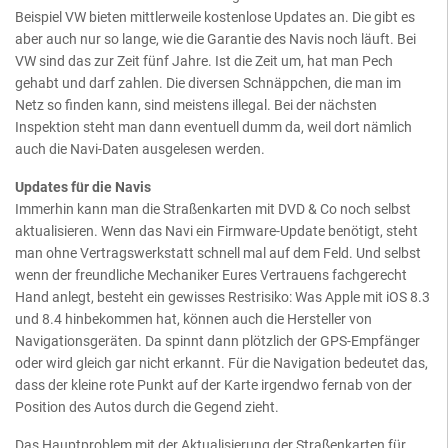
Beispiel VW bieten mittlerweile kostenlose Updates an. Die gibt es
aber auch nur so lange, wie die Garantie des Navis noch läuft. Bei
VW sind das zur Zeit fünf Jahre. Ist die Zeit um, hat man Pech
gehabt und darf zahlen. Die diversen Schnäppchen, die man im
Netz so finden kann, sind meistens illegal. Bei der nächsten
Inspektion steht man dann eventuell dumm da, weil dort nämlich
auch die Navi-Daten ausgelesen werden.
Updates für die Navis
Immerhin kann man die Straßenkarten mit DVD & Co noch selbst
aktualisieren. Wenn das Navi ein Firmware-Update benötigt, steht
man ohne Vertragswerkstatt schnell mal auf dem Feld. Und selbst
wenn der freundliche Mechaniker Eures Vertrauens fachgerecht
Hand anlegt, besteht ein gewisses Restrisiko: Was Apple mit iOS 8.3
und 8.4 hinbekommen hat, können auch die Hersteller von
Navigationsgeräten. Da spinnt dann plötzlich der GPS-Empfänger
oder wird gleich gar nicht erkannt. Für die Navigation bedeutet das,
dass der kleine rote Punkt auf der Karte irgendwo fernab von der
Position des Autos durch die Gegend zieht.
Das Hauptproblem mit der Aktualisierung der Straßenkarten für