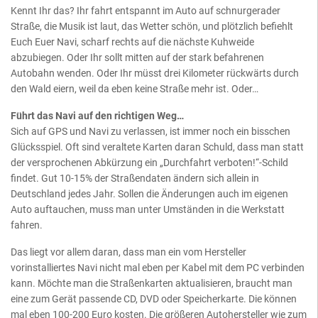
Kennt Ihr das? Ihr fahrt entspannt im Auto auf schnurgerader
Straße, die Musik ist laut, das Wetter schön, und plötzlich befiehlt
Euch Euer Navi, scharf rechts auf die nächste Kuhweide
abzubiegen. Oder Ihr sollt mitten auf der stark befahrenen
Autobahn wenden. Oder Ihr müsst drei Kilometer rückwärts durch
den Wald eiern, weil da eben keine Straße mehr ist. Oder…
Führt das Navi auf den richtigen Weg…
Sich auf GPS und Navi zu verlassen, ist immer noch ein bisschen
Glücksspiel. Oft sind veraltete Karten daran Schuld, dass man statt
der versprochenen Abkürzung ein „Durchfahrt verboten!“-Schild
findet. Gut 10-15% der Straßendaten ändern sich allein in
Deutschland jedes Jahr. Sollen die Änderungen auch im eigenen
Auto auftauchen, muss man unter Umständen in die Werkstatt
fahren.
Das liegt vor allem daran, dass man ein vom Hersteller
vorinstalliertes Navi nicht mal eben per Kabel mit dem PC verbinden
kann. Möchte man die Straßenkarten aktualisieren, braucht man
eine zum Gerät passende CD, DVD oder Speicherkarte. Die können
mal eben 100-200 Euro kosten. Die größeren Autohersteller wie zum