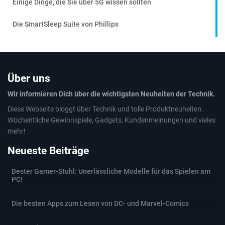
Einige Dinge, die Sie über 5G wissen sollten
Die SmartSleep Suite von Phillips
Über uns
Wir informieren Dich über die wichtigsten Neuheiten der Technik.
Diese Webseite bloggt über Technik und tolle Produktneuheiten.
Wöchentliche Gewinnspiele, Gadgets, Kundenmeinungen und vieles
mehr!
Neueste Beiträge
Bester Gamer-Stuhl: Unerlässliche Modelle für das Spielen am
PC!
Die besten Apps zum Lesen von DC- und Marvel-Comics