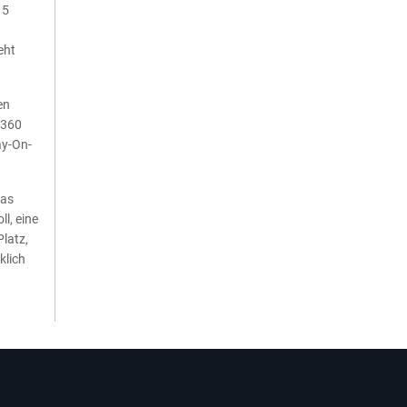
 5
eht
en
4360
ay-On-
das
l, eine
latz,
klich