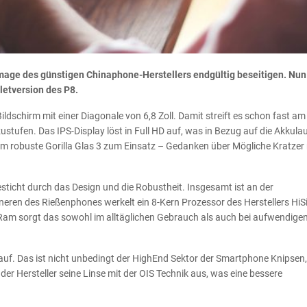
mage des günstigen Chinaphone-Herstellers endgültig beseitigen. Nun
letversion des P8.
dschirm mit einer Diagonale von 6,8 Zoll. Damit streift es schon fast am
ustufen. Das IPS-Display löst in Full HD auf, was in Bezug auf die Akkulau
rem robuste Gorilla Glas 3 zum Einsatz – Gedanken über Mögliche Kratze
ticht durch das Design und die Robustheit. Insgesamt ist an der
neren des Rießenphones werkelt ein 8-Kern Prozessor des Herstellers HiSi
 Ram sorgt das sowohl im alltäglichen Gebrauch als auch bei aufwendige
uf. Das ist nicht unbedingt der HighEnd Sektor der Smartphone Knipsen
r Hersteller seine Linse mit der OIS Technik aus, was eine bessere