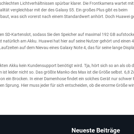
schlechten Lichtverhältnissen spürbar klarer. Die Frontkamera wartet mit
ualität vergleichbar mit der des Galaxy S5. Ein großes Plus gibt es beim
rbaut, was sich vorerst nach einem Standardwert anhört. Doch Huawei g
en SD-Kartenslot, sodass Sie den Speicher auf maximal 192 GB aufstock
gt natürlich am Akku. Huawei hat hier auf seine Nutzer gehört und einen 
Laufzeiten auf dem Nievau eines Galaxy Note 4, das für seine lange Displ
kten Akku kein Kundensupport benötigt wird. Tja, hört sich so an als ob 
t leider nicht so. Das größte Manko des Max ist die Größe selbst. 6,8 Zol
on ein Brocken. In einer Damenhose findet ein solches Gerät nur schwer P
ßen Sprung. Hier muss jeder für sich entscheiden, ob die enorme Größe wir
Neueste Beiträge