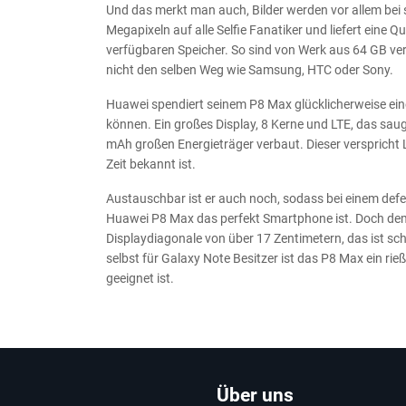
Und das merkt man auch, Bilder werden vor allem bei 
Megapixeln auf alle Selfie Fanatiker und liefert eine Q
verfügbaren Speicher. So sind von Werk aus 64 GB ve
nicht den selben Weg wie Samsung, HTC oder Sony.
Huawei spendiert seinem P8 Max glücklicherweise ein
können. Ein großes Display, 8 Kerne und LTE, das sau
mAh großen Energieträger verbaut. Dieser verspricht 
Zeit bekannt ist.
Austauschbar ist er auch noch, sodass bei einem defe
Huawei P8 Max das perfekt Smartphone ist. Doch dem is
Displaydiagonale von über 17 Zentimetern, das ist sch
selbst für Galaxy Note Besitzer ist das P8 Max ein rie
geeignet ist.
Über uns