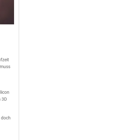
fzeit
r muss
licon
n 3D
, doch