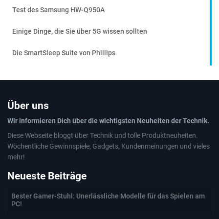
Test des Samsung HW-Q950A
Einige Dinge, die Sie über 5G wissen sollten
Die SmartSleep Suite von Phillips
Über uns
Wir informieren Dich über die wichtigsten Neuheiten der Technik.
Diese Webseite bloggt über Technik und tolle Produktneuheiten.
Wöchentliche Gewinnspiele, Gadgets, Kundenmeinungen und vieles
mehr!
Neueste Beiträge
Bester Gamer-Stuhl: Unerlässliche Modelle für das Spielen am
PC!