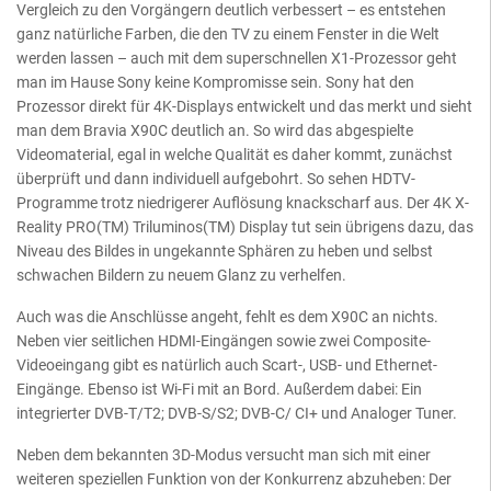
Vergleich zu den Vorgängern deutlich verbessert – es entstehen
ganz natürliche Farben, die den TV zu einem Fenster in die Welt
werden lassen – auch mit dem superschnellen X1-Prozessor geht
man im Hause Sony keine Kompromisse sein. Sony hat den
Prozessor direkt für 4K-Displays entwickelt und das merkt und sieht
man dem Bravia X90C deutlich an. So wird das abgespielte
Videomaterial, egal in welche Qualität es daher kommt, zunächst
überprüft und dann individuell aufgebohrt. So sehen HDTV-
Programme trotz niedrigerer Auflösung knackscharf aus. Der 4K X-
Reality PRO(TM) Triluminos(TM) Display tut sein übrigens dazu, das
Niveau des Bildes in ungekannte Sphären zu heben und selbst
schwachen Bildern zu neuem Glanz zu verhelfen.
Auch was die Anschlüsse angeht, fehlt es dem X90C an nichts.
Neben vier seitlichen HDMI-Eingängen sowie zwei Composite-
Videoeingang gibt es natürlich auch Scart-, USB- und Ethernet-
Eingänge. Ebenso ist Wi-Fi mit an Bord. Außerdem dabei: Ein
integrierter DVB-T/T2; DVB-S/S2; DVB-C/ CI+ und Analoger Tuner.
Neben dem bekannten 3D-Modus versucht man sich mit einer
weiteren speziellen Funktion von der Konkurrenz abzuheben: Der