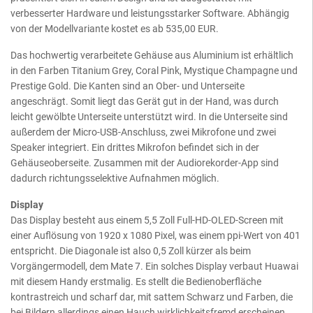
verbesserter Hardware und leistungsstarker Software. Abhängig
von der Modellvariante kostet es ab 535,00 EUR.
Das hochwertig verarbeitete Gehäuse aus Aluminium ist erhältlich
in den Farben Titanium Grey, Coral Pink, Mystique Champagne und
Prestige Gold. Die Kanten sind an Ober- und Unterseite
angeschrägt. Somit liegt das Gerät gut in der Hand, was durch
leicht gewölbte Unterseite unterstützt wird. In die Unterseite sind
außerdem der Micro-USB-Anschluss, zwei Mikrofone und zwei
Speaker integriert. Ein drittes Mikrofon befindet sich in der
Gehäuseoberseite. Zusammen mit der Audiorekorder-App sind
dadurch richtungsselektive Aufnahmen möglich.
Display
Das Display besteht aus einem 5,5 Zoll Full-HD-OLED-Screen mit
einer Auflösung von 1920 x 1080 Pixel, was einem ppi-Wert von 401
entspricht. Die Diagonale ist also 0,5 Zoll kürzer als beim
Vorgängermodell, dem Mate 7. Ein solches Display verbaut Huawai
mit diesem Handy erstmalig. Es stellt die Bedienoberfläche
kontrastreich und scharf dar, mit sattem Schwarz und Farben, die
bei Bildern allerdings einen Hauch wirklichkeitsfremd erscheinen