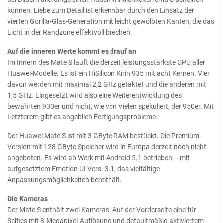
können. Liebe zum Detail ist erkennbar durch den Einsatz der
vierten Gorilla-Glas-Generation mit leicht gewölbten Kanten, die das
Licht in der Randzone effektvoll brechen.
Auf die inneren Werte kommt es drauf an
Im Innern des Mate S läuft die derzeit leistungsstärkste CPU aller
Huawei-Modelle. Es ist ein HiSilicon Kirin 935 mit acht Kernen. Vier
davon werden mit maximal 2,2 GHz getaktet und die anderen mit
1,5 GHz. Eingesetzt wird also eine Weiterentwicklung des
bewährten 930er und nicht, wie von Vielen spekuliert, der 950er. Mit
Letzterem gibt es angeblich Fertigungsprobleme.
Der Huawei Mate S ist mit 3 GByte RAM bestückt. Die Premium-
Version mit 128 GByte Speicher wird in Europa derzeit noch nicht
angeboten. Es wird ab Werk mit Android 5.1 betrieben – mit
aufgesetztem Emotion UI Vers. 3.1, das vielfältige
Anpassungsmöglichkeiten bereithält.
Die Kameras
Der Mate S enthält zwei Kameras. Auf der Vorderseite eine für
Selfies mit 8-Megapixel-Auflösung und defaultmäßig aktiviertem