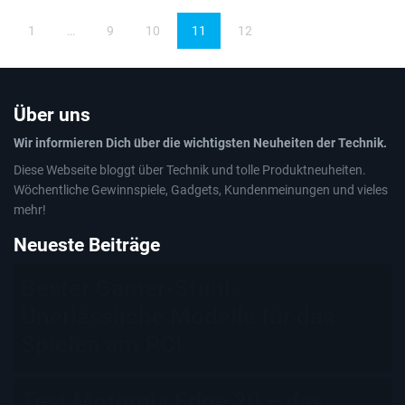
1
…
9
10
11
12
Über uns
Wir informieren Dich über die wichtigsten Neuheiten der Technik.
Diese Webseite bloggt über Technik und tolle Produktneuheiten.
Wöchentliche Gewinnspiele, Gadgets, Kundenmeinungen und vieles
mehr!
Neueste Beiträge
Bester Gamer-Stuhl:
Unerlässliche Modelle für das
Spielen am PC!
Test Motorola Edge 20 – das