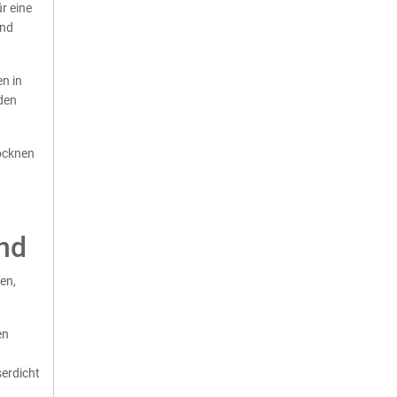
r eine
und
n in
nden
rocknen
nd
en,
en
erdicht