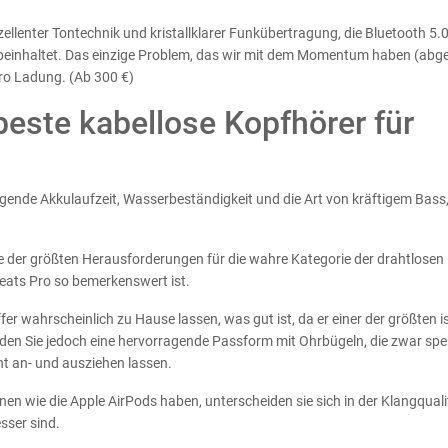
zellenter Tontechnik und kristallklarer Funkübertragung, die Bluetooth 5.
g beinhaltet. Das einzige Problem, das wir mit dem Momentum haben (ab
pro Ladung. (Ab 300 €)
este kabellose Kopfhörer für
gende Akkulaufzeit, Wasserbeständigkeit und die Art von kräftigem Bass, 
ne der größten Herausforderungen für die wahre Kategorie der drahtlosen
ats Pro so bemerkenswert ist.
r wahrscheinlich zu Hause lassen, was gut ist, da er einer der größten is
nden Sie jedoch eine hervorragende Passform mit Ohrbügeln, die zwar spe
ht an- und ausziehen lassen.
en wie die Apple AirPods haben, unterscheiden sie sich in der Klangqualit
sser sind.