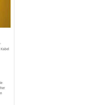
r
e Kabel
ie
cher
en