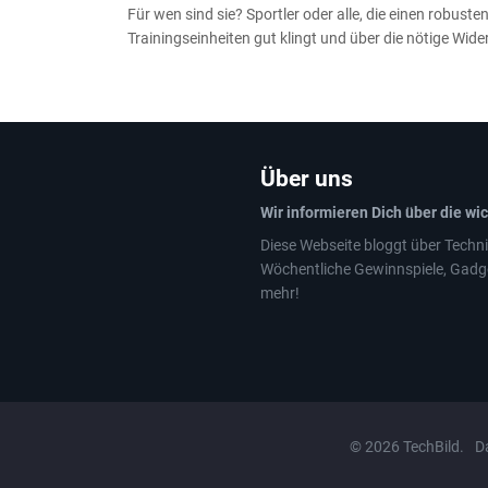
Für wen sind sie? Sportler oder alle, die einen robus
Trainingseinheiten gut klingt und über die nötige Wide
Über uns
Wir informieren Dich über die wi
Diese Webseite bloggt über Techni
Wöchentliche Gewinnspiele, Gadg
mehr!
© 2026 TechBild.
D