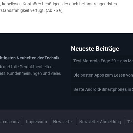
ten, kabellosen Kopfhörer benötigen, der auch bei anstrengendsten
rstandsfähigkeit verfügt. (Ab 75 €)
Neueste Beiträge
chtigsten Neuheiten der Technik.
Test Motorola Edge 20 – das Mo
k und tolle Produktneuheiten.
ets, Kundenmeinungen und vieles
Die besten Apps zum Lesen von
Beste Android-Smartphones in
atenschutz
Impressum
Newsletter
Newsletter Abmeldung
Te