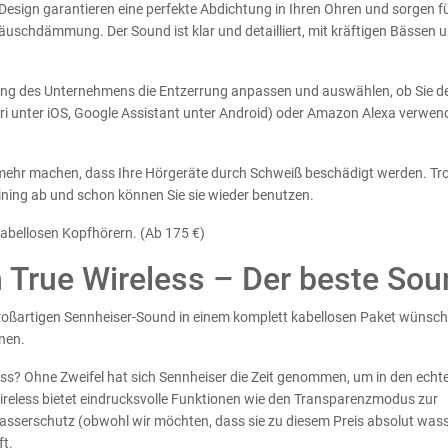
Design garantieren eine perfekte Abdichtung in Ihren Ohren und sorgen fü
schdämmung. Der Sound ist klar und detailliert, mit kräftigen Bässen 
ng des Unternehmens die Entzerrung anpassen und auswählen, ob Sie de
(Siri unter iOS, Google Assistant unter Android) oder Amazon Alexa verwe
n mehr machen, dass Ihre Hörgeräte durch Schweiß beschädigt werden. T
ining ab und schon können Sie sie wieder benutzen.
kabellosen Kopfhörern. (Ab 175 €)
True Wireless – Der beste Sou
 großartigen Sennheiser-Sound in einem komplett kabellosen Paket wünsch
nen.
? Ohne Zweifel hat sich Sennheiser die Zeit genommen, um in den echt
eless bietet eindrucksvolle Funktionen wie den Transparenzmodus zur
asserschutz (obwohl wir möchten, dass sie zu diesem Preis absolut wass
ft.