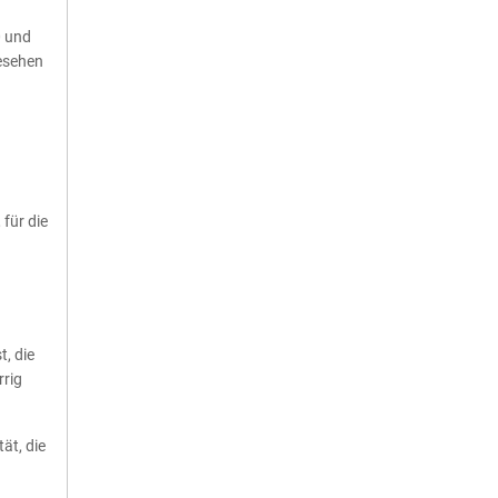
0 und
gesehen
für die
t, die
rrig
ät, die