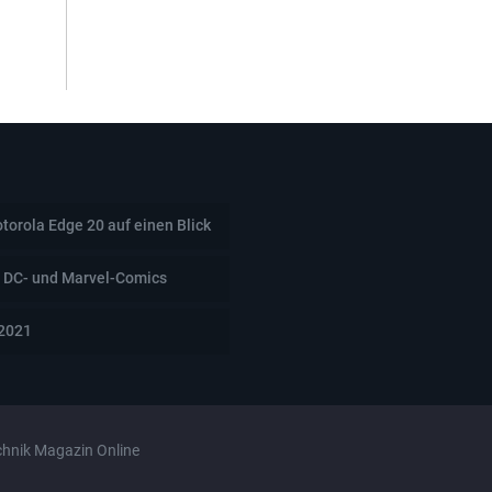
torola Edge 20 auf einen Blick
 DC- und Marvel-Comics
 2021
chnik Magazin Online