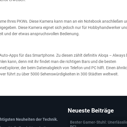
a
lräume Ihres PKWs. Diese Kamera kann man an ein Notebook anschließen 
igegeben. Diese Kamera eignet sich jedoch nur für Hobbyhandwerker und
keit und der etwas anspruchsvollen Bedienung.
 Auto-Apps für das Smartphone. Zu diesen zählt definitiv Aloqa – Always 
ühlen kann, denn mit ihr findet man die richtigen Bars und die besten
neExplorer, der beim Datenabgleich von Telefon und PC hilft. Einen ähnli
lover führt zu über 5000 Sehenswürdigkeiten in 300 Städten weltweit.
Neueste Beiträge
chtigsten Neuheiten der Technik.
Bester Gamer-Stuhl: Unerlässli
PC!