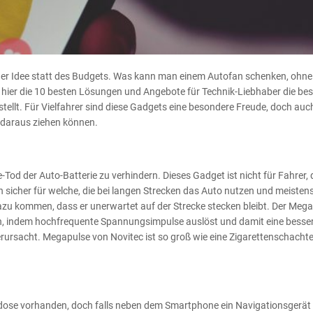
der Idee statt des Budgets. Was kann man einem Autofan schenken, ohne 
 hier die 10 besten Lösungen und Angebote für Technik-Liebhaber die be
ellt. Für Vielfahrer sind diese Gadgets eine besondere Freude, doch auch
 daraus ziehen können.
Tod der Auto-Batterie zu verhindern. Dieses Gadget ist nicht für Fahrer, 
sicher für welche, die bei langen Strecken das Auto nutzen und meisten
 dazu kommen, dass er unerwartet auf der Strecke stecken bleibt. Der Meg
ern, indem hochfrequente Spannungsimpulse auslöst und damit eine besse
erursacht. Megapulse von Novitec ist so groß wie eine Zigarettenschachte
dose vorhanden, doch falls neben dem Smartphone ein Navigationsgerät