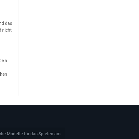
und das
 nicht
be a
chen
che Modelle für das Spielen am