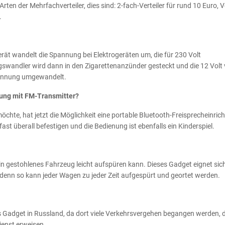
 Arten der Mehrfachverteiler, dies sind: 2-fach-Verteiler für rund 10 Euro, V
.
erät wandelt die Spannung bei Elektrogeräten um, die für 230 Volt
wandler wird dann in den Zigarettenanzünder gesteckt und die 12 Volt
pannung umgewandelt.
tung mit FM-Transmitter?
hte, hat jetzt die Möglichkeit eine portable Bluetooth-Freisprecheinric
ast überall befestigen und die Bedienung ist ebenfalls ein Kinderspiel.
ein gestohlenes Fahrzeug leicht aufspüren kann. Dieses Gadget eignet sic
denn so kann jeder Wagen zu jeder Zeit aufgespürt und geortet werden.
s Gadget in Russland, da dort viele Verkehrsvergehen begangen werden, 
ienst erweisen.