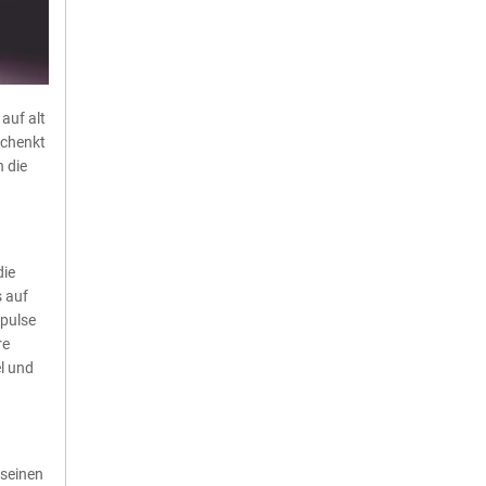
auf alt
schenkt
 die
die
s auf
apulse
re
l und
 seinen