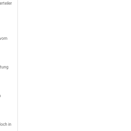
erteiler
 vom
htung
h
doch in