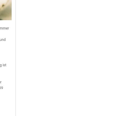
 immer
 und
g ist
r
59