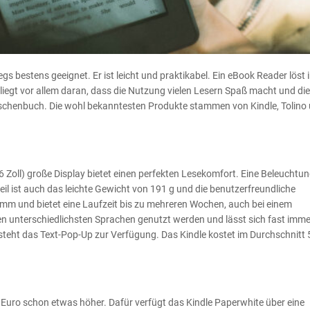
s bestens geeignet. Er ist leicht und praktikabel. Ein eBook Reader löst
liegt vor allem daran, dass die Nutzung vielen Lesern Spaß macht und die
aschenbuch. Die wohl bekanntesten Produkte stammen von Kindle, Tolino
 Zoll) große Display bietet einen perfekten Lesekomfort. Eine Beleuchtun
teil ist auch das leichte Gewicht von 191 g und die benutzerfreundliche
 mm und bietet eine Laufzeit bis zu mehreren Wochen, auch bei einem
 unterschiedlichsten Sprachen genutzt werden und lässt sich fast imme
 steht das Text-Pop-Up zur Verfügung. Das Kindle kostet im Durchschnitt 
9 Euro schon etwas höher. Dafür verfügt das Kindle Paperwhite über eine