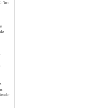
ürften
er
 den
r
.
s
as
 Reader