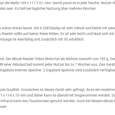
hat die Maße 169 x 117 x 9,1 mm. Damit passt es in jede Tasche. Nutzer d
eden sein. Es hält bei täglicher Nutzung über mehrere Wochen.
schon etwas teurer. Der 6 Zoll Display ist sehr robust und bietet mit sein
der sollte auf keiner Reise fehlen. Es ist sehr leicht und lässt sich mit
oyage ist wlanfähig und zusätzlich mit 3G erhältlich.
nd. Der eBook Reader Tolino Shine hat ein leichtes Gewicht von 183 g. De
Mit einer Akkulaufzeit kommt jeder Nutzer bis zu 7 Wochen aus. Das Gerät
Gigabyte interner Speicher. 2 Gigabyte Speicher sind zusätzlich verfügbar
te Qualität. Inzwischen ist dieses Gerät sehr gefragt, da es ein moderne
 157 x 114 x 10 mm und daher kann es überall mit hingenommen werden. D
er Infrarot kann das Touchscreen genutzt werden. Auch bei diesem eBook
euen.