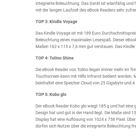
integrierte Beleuchtung. Das Gerät ist wlanfähig und 
mit der langen Laufzeit des eBook Readers sehr zufri
TOP 3: Kindle Voyage
Das Kindle Voyage ist mit 189 Euro Durchschnittspreis 
Beleuchtung einen maximalen Lesespaß. Dieser eBook Rea
Maßen 162 x 115 x 7,6 mm gut verstauen. Das Kindle V
TOP 4: Tolino Shine
Die eBook Reader von Tolino liegen immer mehr im Tre
Touchscreen kann mit Hilfe Infrarot bedient werden. 
beinhaltet eine Speicher Cloud von 25 Gigabyte und 4 
TOP 5: Kobo glo
Der eBook Reader Kobo glo wiegt 185 g und hat eine gu
Design hat und gut in der Hand liegt. Die Maße sind
Display hat eine Auflösung von 1024 x 758 Pixel. Üb
dürfen sich Nutzer über die integrierte Beleuchtung fr