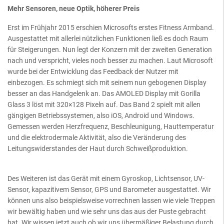
Mehr Sensoren, neue Optik, höherer Preis
Erst im Frühjahr 2015 erschien Microsofts erstes Fitness Armband.
Ausgestattet mit allerlei nützlichen Funktionen ließ es doch Raum
für Steigerungen. Nun legt der Konzern mit der zweiten Generation
nach und verspricht, vieles noch besser zu machen. Laut Microsoft
wurde bei der Entwicklung das Feedback der Nutzer mit
einbezogen. Es schmiegt sich mit seinem nun gebogenen Display
besser an das Handgelenk an. Das AMOLED Display mit Gorilla
Glass 3 löst mit 320×128 Pixeln auf. Das Band 2 spielt mit allen
gängigen Betriebssystemen, also iOS, Android und Windows.
Gemessen werden Herzfrequenz, Beschleunigung, Hauttemperatur
und die elektrodermale Aktivität, also die Veränderung des
Leitungswiderstandes der Haut durch Schweißproduktion.
Des Weiteren ist das Gerät mit einem Gyroskop, Lichtsensor, UV-
Sensor, kapazitivem Sensor, GPS und Barometer ausgestattet. Wir
können uns also beispielsweise vorrechnen lassen wie viele Treppen
wir bewältig haben und wie sehr uns das aus der Puste gebracht
hat. Wir wissen jetzt auch ob wir uns übermäßiger Belastung durch