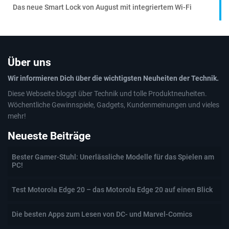
Das neue Smart Lock von August mit integriertem Wi-Fi
Über uns
Wir informieren Dich über die wichtigsten Neuheiten der Technik.
Diese Webseite bloggt über Technik und tolle Produktneuheiten.
Wöchentliche Gewinnspiele, Gadgets, Kundenmeinungen und vieles
mehr!
Neueste Beiträge
Bester Gamer-Stuhl: Unerlässliche Modelle für das Spielen am
PC!
Test Motorola Edge 20 – das Motorola Edge 20 auf einen Blick
Die besten Apps zum Lesen von DC- und Marvel-Comics